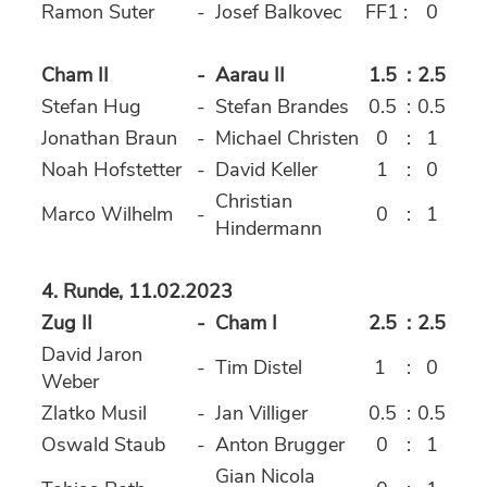
Ramon Suter
-
Josef Balkovec
FF1
:
0
Cham II
-
Aarau II
1.5
:
2.5
Stefan Hug
-
Stefan Brandes
0.5
:
0.5
Jonathan Braun
-
Michael Christen
0
:
1
Noah Hofstetter
-
David Keller
1
:
0
Christian
Marco Wilhelm
-
0
:
1
Hindermann
4. Runde, 11.02.2023
Zug II
-
Cham I
2.5
:
2.5
David Jaron
-
Tim Distel
1
:
0
Weber
Zlatko Musil
-
Jan Villiger
0.5
:
0.5
Oswald Staub
-
Anton Brugger
0
:
1
Gian Nicola