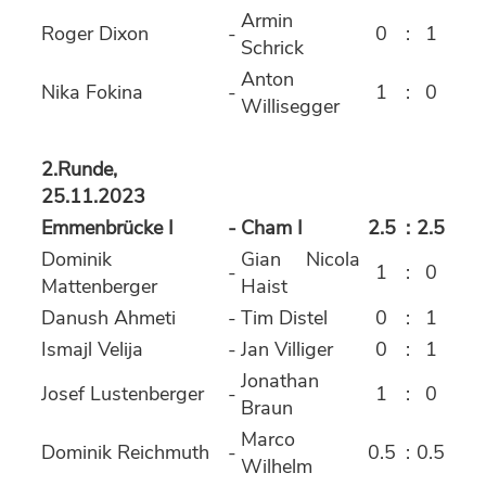
Armin
Roger Dixon
-
0
:
1
Schrick
Anton
Nika Fokina
-
1
:
0
Willisegger
2.Runde,
25.11.2023
Emmenbrücke I
-
Cham I
2.5
:
2.5
Dominik
Gian Nicola
-
1
:
0
Mattenberger
Haist
Danush Ahmeti
-
Tim Distel
0
:
1
Ismajl Velija
-
Jan Villiger
0
:
1
Jonathan
Josef Lustenberger
-
1
:
0
Braun
Marco
Dominik Reichmuth
-
0.5
:
0.5
Wilhelm