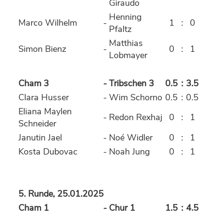
Giraudo
Henning
Marco Wilhelm
-
1
:
0
Pfaltz
Matthias
Simon Bienz
-
0
:
1
Lobmayer
Cham 3
-
Tribschen 3
0.5
:
3.5
Clara Husser
-
Wim Schorno
0.5
:
0.5
Eliana Maylen
-
Redon Rexhaj
0
:
1
Schneider
Janutin Jael
-
Noé Widler
0
:
1
Kosta Dubovac
-
Noah Jung
0
:
1
5. Runde, 25.01.2025
Cham 1
-
Chur 1
1.5
:
4.5