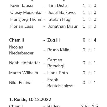
Kevin Jaussi
-
Tim Distel
1
:
0
Olexiy Musienko
-
Josef Balkovec
1
:
0
Hansjörg Thomi
-
Stefan Hug
1
:
0
Florian Lussi
-
Jonathan Braun
1
:
0
Cham II
-
Zug III
0
:
4
Nicolas
-
Bruno Kälin
0
:
1
Niederberger
Carmen
Noah Hofstetter
-
0
:
1
Britschgi
Marco Wilhelm
-
Hans Roth
0
:
1
Frank
Nika Fokina
-
0
:
1
Beutelschiess
1. Runde, 10.12.2022
Cham I
-
Baden
3.5
:
1.5