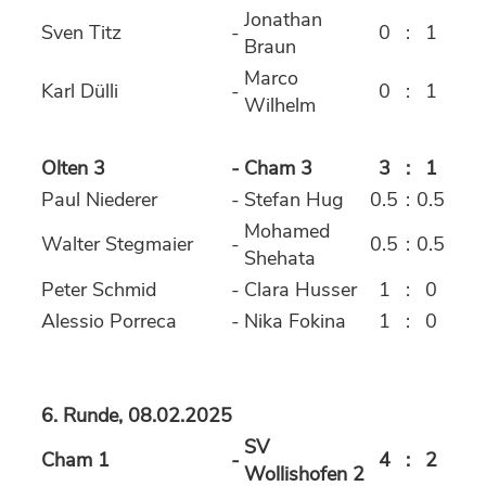
Jonathan
Sven Titz
-
0
:
1
Braun
Marco
Karl Dülli
-
0
:
1
Wilhelm
Olten 3
-
Cham 3
3
:
1
Paul Niederer
-
Stefan Hug
0.5
:
0.5
Mohamed
Walter Stegmaier
-
0.5
:
0.5
Shehata
Peter Schmid
-
Clara Husser
1
:
0
Alessio Porreca
-
Nika Fokina
1
:
0
6. Runde, 08.02.2025
SV
Cham 1
-
4
:
2
Wollishofen 2