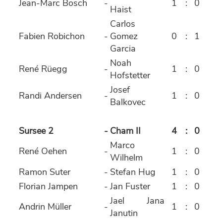
Jean-Marc Bosch
-
1
:
0
Haist
Carlos
Fabien Robichon
-
Gomez
0
:
1
Garcia
Noah
René Rüegg
-
1
:
0
Hofstetter
Josef
Randi Andersen
-
1
:
0
Balkovec
Sursee 2
-
Cham II
4
:
0
Marco
René Oehen
-
1
:
0
Wilhelm
Ramon Suter
-
Stefan Hug
1
:
0
Florian Jampen
-
Jan Fuster
1
:
0
Jael Jana
Andrin Müller
-
1
:
0
Janutin