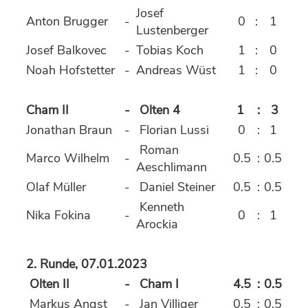
Josef
Anton Brugger
-
0
:
1
Lustenberger
Josef Balkovec
-
Tobias Koch
1
:
0
Noah Hofstetter
-
Andreas Wüst
1
:
0
Cham II
-
Olten 4
1
:
3
Jonathan Braun
-
Florian Lussi
0
:
1
Roman
Marco Wilhelm
-
0.5
:
0.5
Aeschlimann
Olaf Müller
-
Daniel Steiner
0.5
:
0.5
Kenneth
Nika Fokina
-
0
:
1
Arockia
2. Runde, 07.01.2023
Olten II
-
Cham I
4.5
:
0.5
Markus Angst
-
Jan Villiger
0.5
:
0.5