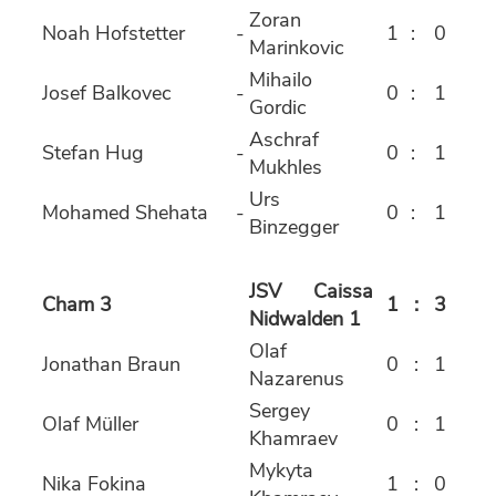
Zoran
Noah Hofstetter
-
1
:
0
Marinkovic
Mihailo
Josef Balkovec
-
0
:
1
Gordic
Aschraf
Stefan Hug
-
0
:
1
Mukhles
Urs
Mohamed Shehata
-
0
:
1
Binzegger
JSV Caissa
Cham 3
1
:
3
Nidwalden 1
Olaf
Jonathan Braun
0
:
1
Nazarenus
Sergey
Olaf Müller
0
:
1
Khamraev
Mykyta
Nika Fokina
1
:
0