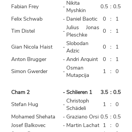
Nikita
Fabian Frey
-
0.5
:
0.5
Myshkin
Felix Schwab
-
Daniel Baotic
0
:
1
Julius Jonas
Tim Distel
-
0
:
1
Pleschke
Slobodan
Gian Nicola Haist
-
0
:
1
Adzic
Anton Brugger
-
Andri Arquint
0
:
1
Osman
Simon Gwerder
-
1
:
0
Mutapcija
Cham 2
-
Schlieren 1
3.5
:
0.5
Christoph
Stefan Hug
-
1
:
0
Schädeli
Mohamed Shehata
-
Graziano Orsi
0.5
:
0.5
Josef Balkovec
-
Martin Lachat
1
:
0