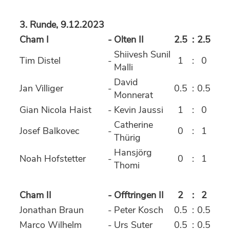
3. Runde, 9.12.2023
Cham I
-
Olten II
2.5
:
2.5
Shiivesh Sunil
Tim Distel
-
1
:
0
Malli
David
Jan Villiger
-
0.5
:
0.5
Monnerat
Gian Nicola Haist
-
Kevin Jaussi
1
:
0
Catherine
Josef Balkovec
-
0
:
1
Thürig
Hansjörg
Noah Hofstetter
-
0
:
1
Thomi
Cham II
-
Offtringen II
2
:
2
Jonathan Braun
-
Peter Kosch
0.5
:
0.5
Marco Wilhelm
-
Urs Suter
0.5
:
0.5