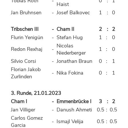
Tobias Roth
-
0
:
1
Haist
Jan Bruhnsen
-
Josef Balkovec
1
:
0
Tribschen III
-
Cham II
2
:
2
Flurin Yenigün
-
Stefan Hug
1
:
0
Nicolas
Redon Rexhaj
-
1
:
0
Niederberger
Silvio Corsi
-
Jonathan Braun
0
:
1
Florian Jakob
-
Nika Fokina
0
:
1
Zurlinden
3. Runde, 21.01.2023
Cham I
-
Emmenbrücke I
3
:
2
Jan Villiger
-
Danush Ahmeti
0.5
:
0.5
Carlos Gomez
-
Ismajl Velija
0.5
:
0.5
Garcia