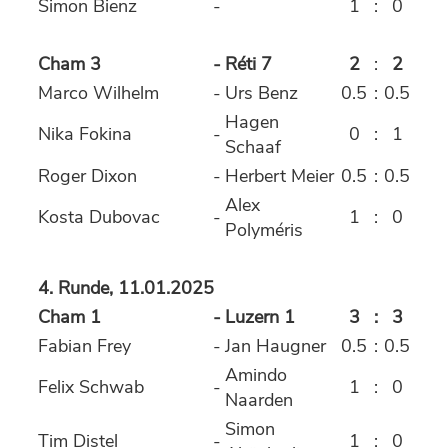
Simon Bienz
-
1
:
0
Cham 3
-
Réti 7
2
:
2
Marco Wilhelm
-
Urs Benz
0.5
:
0.5
Hagen
Nika Fokina
-
0
:
1
Schaaf
Roger Dixon
-
Herbert Meier
0.5
:
0.5
Alex
Kosta Dubovac
-
1
:
0
Polyméris
4. Runde, 11.01.2025
Cham 1
-
Luzern 1
3
:
3
Fabian Frey
-
Jan Haugner
0.5
:
0.5
Amindo
Felix Schwab
-
1
:
0
Naarden
Simon
Tim Distel
-
1
:
0