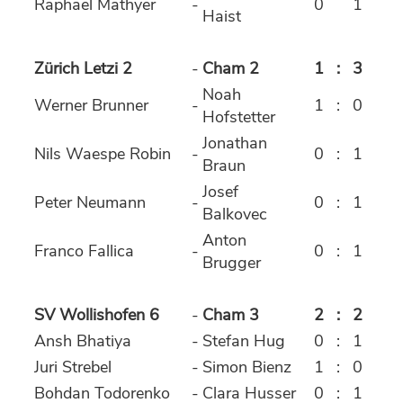
Raphael Mathyer
-
0
1
Haist
Zürich Letzi 2
-
Cham 2
1
:
3
Noah
Werner Brunner
-
1
:
0
Hofstetter
Jonathan
Nils Waespe Robin
-
0
:
1
Braun
Josef
Peter Neumann
-
0
:
1
Balkovec
Anton
Franco Fallica
-
0
:
1
Brugger
SV Wollishofen 6
-
Cham 3
2
:
2
Ansh Bhatiya
-
Stefan Hug
0
:
1
Juri Strebel
-
Simon Bienz
1
:
0
Bohdan Todorenko
-
Clara Husser
0
:
1