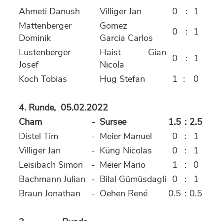
Ahmeti Danush
Villiger Jan
0
:
1
Mattenberger
Gomez
0
:
1
Dominik
Garcia Carlos
Lustenberger
Haist Gian
0
:
1
Josef
Nicola
Koch Tobias
Hug Stefan
1
:
0
4. Runde, 05.02.2022
Cham
-
Sursee
1.5
:
2.5
Distel Tim
-
Meier Manuel
0
:
1
Villiger Jan
-
Küng Nicolas
0
:
1
Leisibach Simon
-
Meier Mario
1
:
0
Bachmann Julian
-
Bilal Gümüsdagli
0
:
1
Braun Jonathan
-
Oehen René
0.5
:
0.5