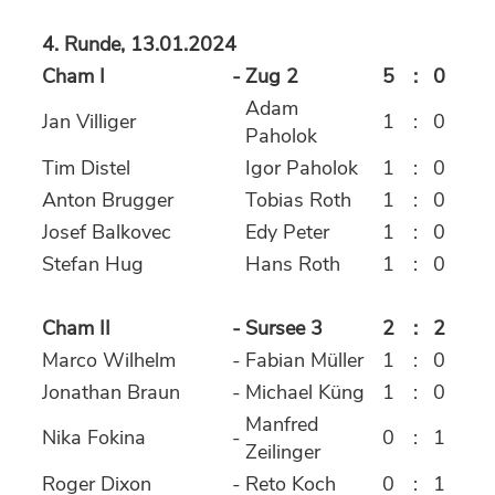
4. Runde, 13.01.2024
Cham I
-
Zug 2
5
:
0
Adam
Jan Villiger
1
:
0
Paholok
Tim Distel
Igor Paholok
1
:
0
Anton Brugger
Tobias Roth
1
:
0
Josef Balkovec
Edy Peter
1
:
0
Stefan Hug
Hans Roth
1
:
0
Cham II
-
Sursee 3
2
:
2
Marco Wilhelm
-
Fabian Müller
1
:
0
Jonathan Braun
-
Michael Küng
1
:
0
Manfred
Nika Fokina
-
0
:
1
Zeilinger
Roger Dixon
-
Reto Koch
0
:
1