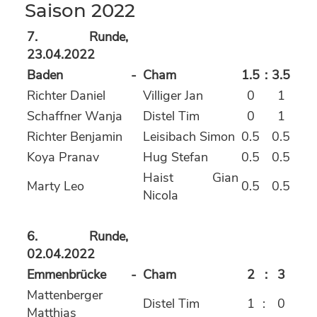
Saison 2022
7. Runde,
23.04.2022
Baden
-
Cham
1.5
:
3.5
Richter Daniel
Villiger Jan
0
1
Schaffner Wanja
Distel Tim
0
1
Richter Benjamin
Leisibach Simon
0.5
0.5
Koya Pranav
Hug Stefan
0.5
0.5
Haist Gian
Marty Leo
0.5
0.5
Nicola
6. Runde,
02.04.2022
Emmenbrücke
-
Cham
2
:
3
Mattenberger
Distel Tim
1
:
0
Matthias