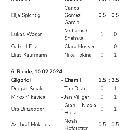
Carlos
Elija Spichtig
Gomez
0.5
:
0.5
Garcia
Mohamed
Lukas Waser
1
:
0
Shehata
Gabriel Enz
Clara Husser
1
:
0
Elias Kaufmann
Nika Fokina
0
:
1
6. Runde, 10.02.2024
Gligoric I
-
Cham I
1.5
:
3.5
Dragan Sibalic
-
Tim Distel
0
:
1
Mirko Mikavica
-
Jan Villiger
0
:
1
Gian Nicola
Urs Binzegger
-
0
:
1
Haist
Noah
Aschraf Mukhles
-
0.5
:
0.5
Hofstetter