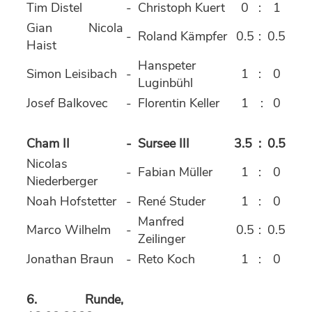
Tim Distel
-
Christoph Kuert
0
:
1
Gian Nicola
-
Roland Kämpfer
0.5
:
0.5
Haist
Hanspeter
Simon Leisibach
-
1
:
0
Luginbühl
Josef Balkovec
-
Florentin Keller
1
:
0
Cham II
-
Sursee III
3.5
:
0.5
Nicolas
-
Fabian Müller
1
:
0
Niederberger
Noah Hofstetter
-
René Studer
1
:
0
Manfred
Marco Wilhelm
-
0.5
:
0.5
Zeilinger
Jonathan Braun
-
Reto Koch
1
:
0
6
. Runde,