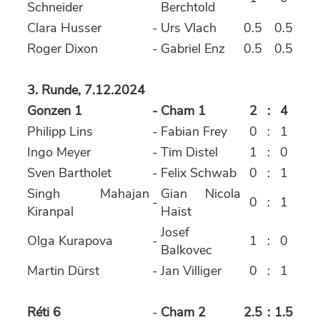
Schneider
Berchtold
Clara Husser
-
Urs Vlach
0.5
0.5
Roger Dixon
-
Gabriel Enz
0.5
0.5
3. Runde, 7.12.2024
Gonzen 1
-
Cham 1
2
:
4
Philipp Lins
-
Fabian Frey
0
:
1
Ingo Meyer
-
Tim Distel
1
:
0
Sven Bartholet
-
Felix Schwab
0
:
1
Singh Mahajan
Gian Nicola
-
0
:
1
Kiranpal
Haist
Josef
Olga Kurapova
-
1
:
0
Balkovec
Martin Dürst
-
Jan Villiger
0
:
1
Réti 6
-
Cham 2
2.5
:
1.5