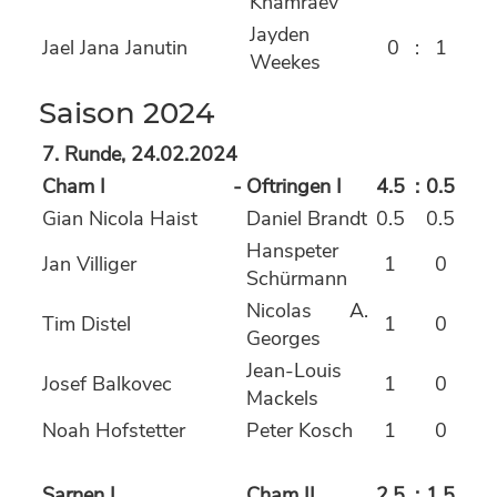
Khamraev
Jayden
Jael Jana Janutin
0
:
1
Weekes
Saison 2024
7. Runde, 24.02.2024
Cham I
-
Oftringen I
4.5
:
0.5
Gian Nicola Haist
Daniel Brandt
0.5
0.5
Hanspeter
Jan Villiger
1
0
Schürmann
Nicolas A.
Tim Distel
1
0
Georges
Jean-Louis
Josef Balkovec
1
0
Mackels
Noah Hofstetter
Peter Kosch
1
0
Sarnen I
Cham II
2.5
:
1.5