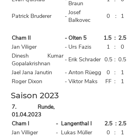
Braun
Josef
Patrick Bruderer
-
0
:
1
Balkovec
Cham II
-
Olten 5
1.5
:
2.5
Jan Viliger
-
Urs Fazis
1
:
0
Dinesh Kumar
-
Erik Schrader
0.5
:
0.5
Gopalakrishnan
Jael Jana Janutin
-
Anton Rüegg
0
:
1
Roger Dixon
-
Viktor Maks
FF
:
1
Saison 2023
7. Runde,
01.04.2023
Cham I
-
Langenthal I
2.5
:
2.5
Jan Villiger
-
Lukas Müller
0
:
1