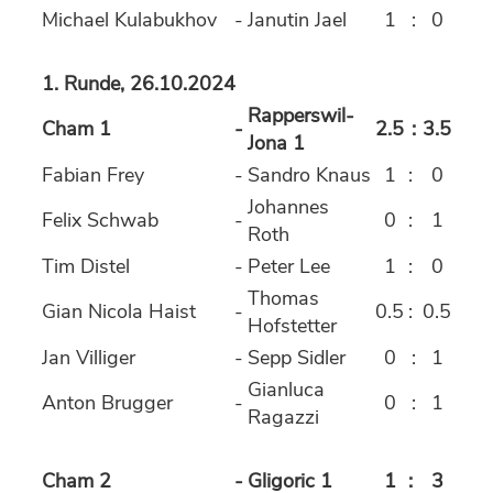
Michael Kulabukhov
-
Janutin Jael
1
:
0
1. Runde, 26.10.2024
Rapperswil-
Cham 1
-
2.5
:
3.5
Jona 1
Fabian Frey
-
Sandro Knaus
1
:
0
Johannes
Felix Schwab
-
0
:
1
Roth
Tim Distel
-
Peter Lee
1
:
0
Thomas
Gian Nicola Haist
-
0.5
:
0.5
Hofstetter
Jan Villiger
-
Sepp Sidler
0
:
1
Gianluca
Anton Brugger
-
0
:
1
Ragazzi
Cham 2
-
Gligoric 1
1
:
3