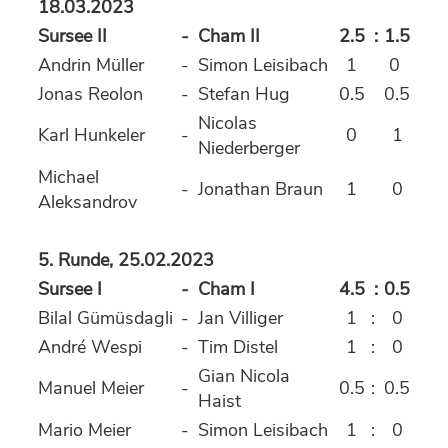
18.03.2023
Sursee II
-
Cham II
2.5
:
1.5
Andrin Müller
-
Simon Leisibach
1
0
Jonas Reolon
-
Stefan Hug
0.5
0.5
Nicolas
Karl Hunkeler
-
0
1
Niederberger
Michael
-
Jonathan Braun
1
0
Aleksandrov
5. Runde, 25.02.2023
Sursee I
-
Cham I
4.5
:
0.5
Bilal Gümüsdagli
-
Jan Villiger
1
:
0
André Wespi
-
Tim Distel
1
:
0
Gian Nicola
Manuel Meier
-
0.5
:
0.5
Haist
Mario Meier
-
Simon Leisibach
1
:
0