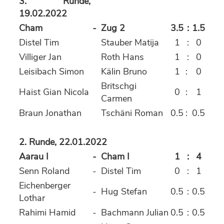
3. Runde,
19.02.2022
Cham
-
Zug 2
3.5
:
1.5
Distel Tim
Stauber Matija
1
:
0
Villiger Jan
Roth Hans
1
:
0
Leisibach Simon
Kälin Bruno
1
:
0
Britschgi
Haist Gian Nicola
0
:
1
Carmen
Braun Jonathan
Tschäni Roman
0.5
:
0.5
2. Runde, 22.01.2022
Aarau I
-
Cham I
1
:
4
Senn Roland
-
Distel Tim
0
:
1
Eichenberger
-
Hug Stefan
0.5
:
0.5
Lothar
Rahimi Hamid
-
Bachmann Julian
0.5
:
0.5