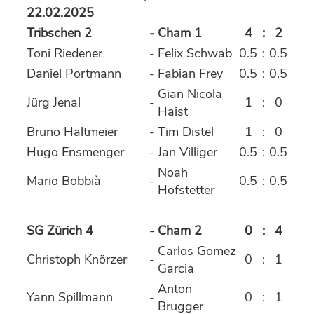
22.02.2025
Tribschen 2
-
Cham 1
4
:
2
Toni Riedener
-
Felix Schwab
0.5
:
0.5
Daniel Portmann
-
Fabian Frey
0.5
:
0.5
Gian Nicola
Jürg Jenal
-
1
:
0
Haist
Bruno Haltmeier
-
Tim Distel
1
:
0
Hugo Ensmenger
-
Jan Villiger
0.5
:
0.5
Noah
Mario Bobbià
-
0.5
:
0.5
Hofstetter
SG Zürich 4
-
Cham 2
0
:
4
Carlos Gomez
Christoph Knörzer
-
0
:
1
Garcia
Anton
Yann Spillmann
-
0
:
1
Brugger