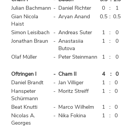
Julian Bachmann
-
Daniel Richter
0
:
1
Gian Nicola
-
Aryan Anand
0.5
:
0.5
Haist
Simon Leisibach
-
Andreas Suter
1
:
0
Jonathan Braun
-
Anastasiia
1
:
0
Butova
Olaf Müller
-
Peter Steinmann
1
:
0
Oftringen I
-
Cham II
4
:
0
Daniel Brandt
-
Jan Villiger
1
:
0
Hanspeter
-
Moritz Streiff
1
:
0
Schürmann
Beat Knutti
-
Marco Wilhelm
1
:
0
Nicolas A.
-
Nika Fokina
1
:
0
Georges