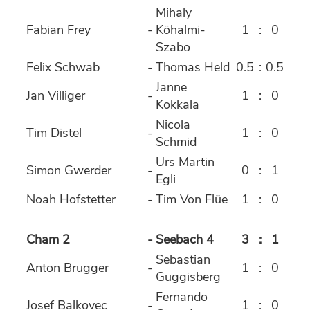
Mihaly
Fabian Frey
-
Köhalmi-
1
:
0
Szabo
Felix Schwab
-
Thomas Held
0.5
:
0.5
Janne
Jan Villiger
-
1
:
0
Kokkala
Nicola
Tim Distel
-
1
:
0
Schmid
Urs Martin
Simon Gwerder
-
0
:
1
Egli
Noah Hofstetter
-
Tim Von Flüe
1
:
0
Cham 2
-
Seebach 4
3
:
1
Sebastian
Anton Brugger
-
1
:
0
Guggisberg
Fernando
Josef Balkovec
-
1
:
0