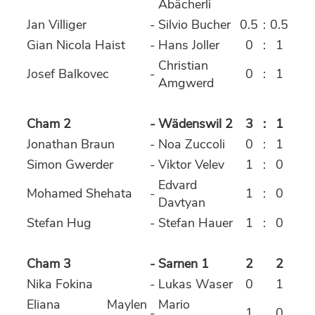
Abächerli
Jan Villiger
-
Silvio Bucher
0.5
:
0.5
Gian Nicola Haist
-
Hans Joller
0
:
1
Christian
Josef Balkovec
-
0
:
1
Amgwerd
Cham 2
-
Wädenswil 2
3
:
1
Jonathan Braun
-
Noa Zuccoli
0
:
1
Simon Gwerder
-
Viktor Velev
1
:
0
Edvard
Mohamed Shehata
-
1
:
0
Davtyan
Stefan Hug
-
Stefan Hauer
1
:
0
Cham 3
-
Sarnen 1
2
2
Nika Fokina
-
Lukas Waser
0
1
Eliana Maylen
Mario
-
1
0