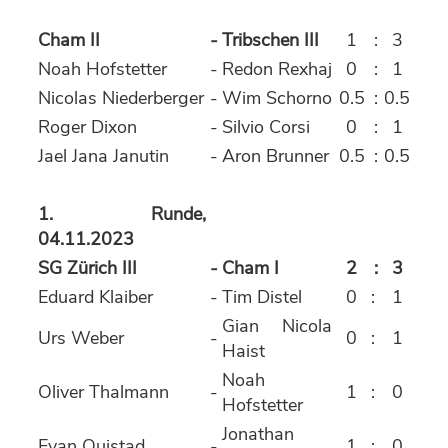
Cham II
-
Tribschen III
1
:
3
Noah Hofstetter
-
Redon Rexhaj
0
:
1
Nicolas Niederberger
-
Wim Schorno
0.5
:
0.5
Roger Dixon
-
Silvio Corsi
0
:
1
Jael Jana Janutin
-
Aron Brunner
0.5
:
0.5
1. Runde,
04.11.2023
SG Zürich III
-
Cham I
2
:
3
Eduard Klaiber
-
Tim Distel
0
:
1
Gian Nicola
Urs Weber
-
0
:
1
Haist
Noah
Oliver Thalmann
-
1
:
0
Hofstetter
Jonathan
Evan Quistad
-
1
:
0